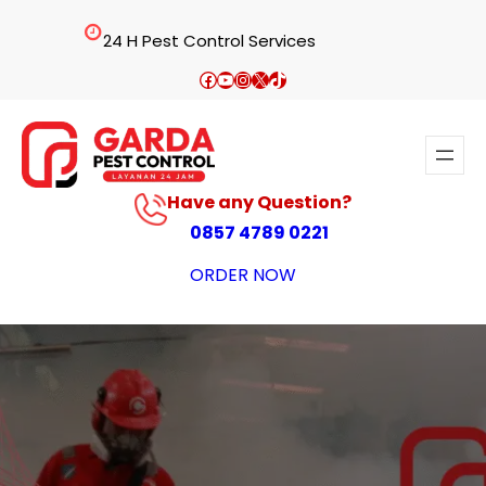
Lewati
24 H Pest Control Services
ke
konten
Facebook
YouTube
Instagram
X
TikTok
Have any Question?
0857 4789 0221
ORDER NOW